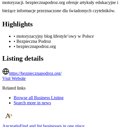
motoryzacji. bezpiecznapodroz.org oferuje artykuły edukacyjne i
bieżące informacje przeznaczone dla świadomych czytelników.
Highlights
•
motoryzacyjny blog lifestyle’owy w Polsce
•
Bezpieczna Podroz
•
bezpiecznapodroz.org
Listing details
https://bezpiecznapodroz.org/
Visit Website
Related links
Browse all
Business Listing
Search more in
news
Apcreatiu
Find and list businesses in one place